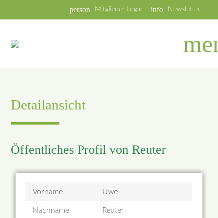
person
info
Mitglieder-Login
Newsletter
me
Detailansicht
Öffentliches Profil von Reuter
Vorname
Uwe
Nachname
Reuter