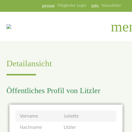
person
info
Mitglieder-Login
Newsletter
me
Detailansicht
Öffentliches Profil von Litzler
Vorname
Juliette
Nachname
Litzler