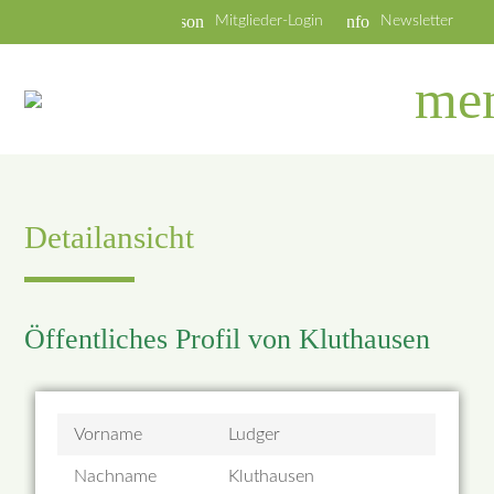
person
info
Mitglieder-Login
Newsletter
me
Detailansicht
Öffentliches Profil von Kluthausen
Vorname
Ludger
Nachname
Kluthausen