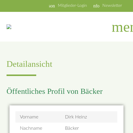
person
info
Mitglieder-Login
Newsletter
me
Detailansicht
Öffentliches Profil von Bäcker
Vorname
Dirk Heinz
Nachname
Bäcker