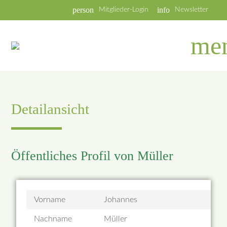
person
info
Mitglieder-Login
Newsletter
me
Detailansicht
Öffentliches Profil von Müller
Vorname
Johannes
Nachname
Müller