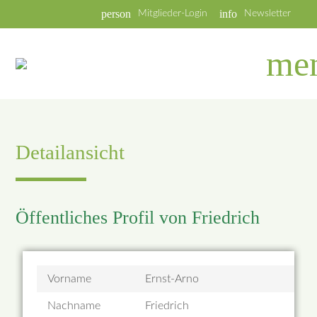
person
info
Mitglieder-Login
Newsletter
me
Detailansicht
Öffentliches Profil von Friedrich
Vorname
Ernst-Arno
Nachname
Friedrich