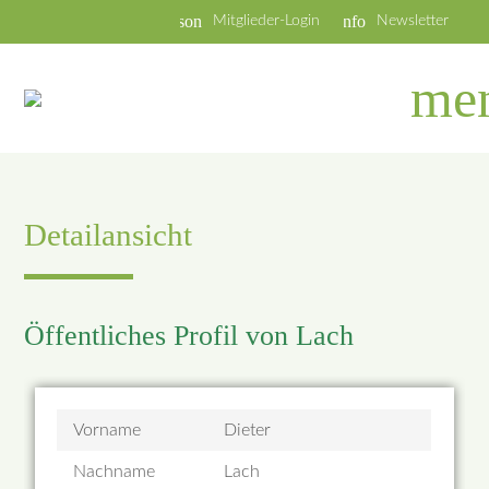
person
info
Mitglieder-Login
Newsletter
me
Detailansicht
Öffentliches Profil von Lach
Vorname
Dieter
Nachname
Lach