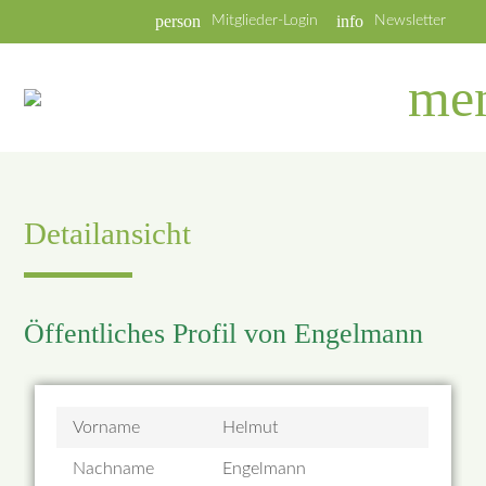
person
info
Mitglieder-Login
Newsletter
me
Detailansicht
Öffentliches Profil von Engelmann
Vorname
Helmut
Nachname
Engelmann