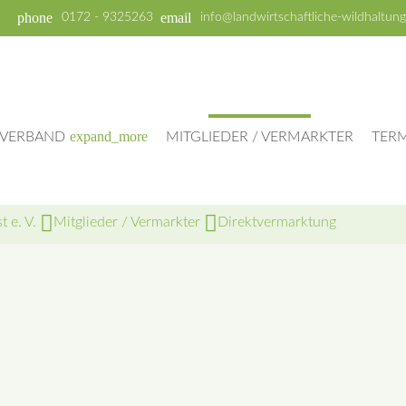
phone
email
0172 - 9325263
info@landwirtschaftliche-wildhaltung
expand_more
VERBAND
MITGLIEDER / VERMARKTER
TER
 e. V.
Mitglieder / Vermarkter
Direktvermarktung