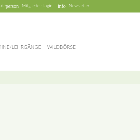
person
info
.de
Mitglieder-Login
Newsletter
MINE/LEHRGÄNGE
WILDBÖRSE