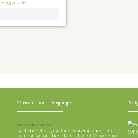
eter@gmx.de
Termine und Lehrgänge
Mitg
05.10.2026–08.10.2026
Sachkundelehrgang für Distanzinjektion und
Immobilisation, Tierschutzschlacht-Verordnung