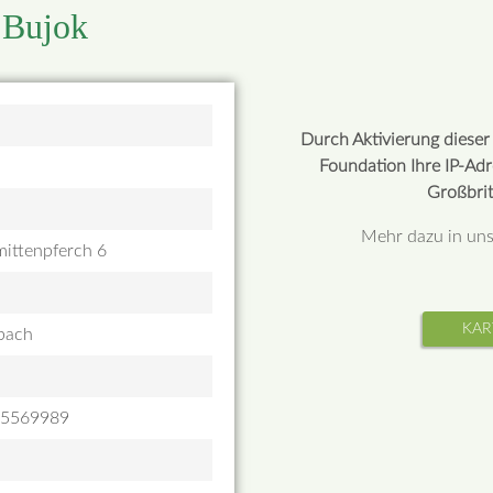
n Bujok
Durch Aktivierung diese
Foundation Ihre IP-Ad
Großbrit
Mehr dazu in un
ittenpferch 6
KAR
bach
25569989