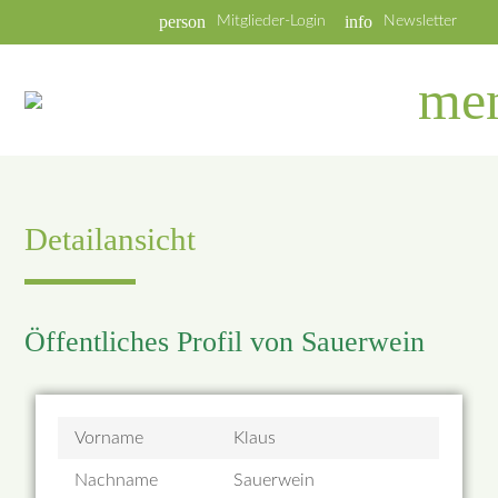
person
info
Mitglieder-Login
Newsletter
me
Detailansicht
Öffentliches Profil von Sauerwein
Vorname
Klaus
Nachname
Sauerwein