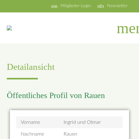
person
info
Mitglieder-Login
Newsletter
me
Detailansicht
Öffentliches Profil von Rauen
Vorname
Ingrid und Otmar
Nachname
Rauen