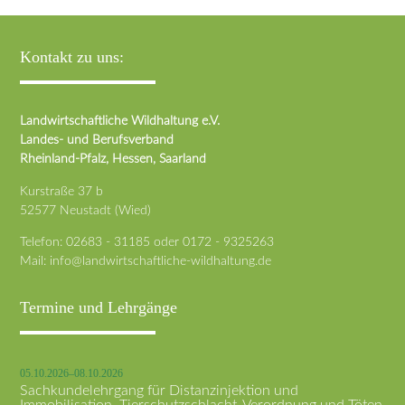
Kontakt zu uns:
Landwirtschaftliche Wildhaltung e.V.
Landes- und Berufsverband
Rheinland-Pfalz, Hessen, Saarland
Kurstraße 37 b
52577 Neustadt (Wied)
Telefon:
02683 - 31185
oder
0172 - 9325263
Mail:
info@landwirtschaftliche-wildhaltung.de
Termine und Lehrgänge
05.10.2026–08.10.2026
Sachkundelehrgang für Distanzinjektion und
Immobilisation, Tierschutzschlacht-Verordnung und Töten