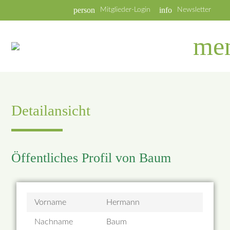
person
info
Mitglieder-Login
Newsletter
me
Detailansicht
Öffentliches Profil von Baum
Vorname
Hermann
Nachname
Baum