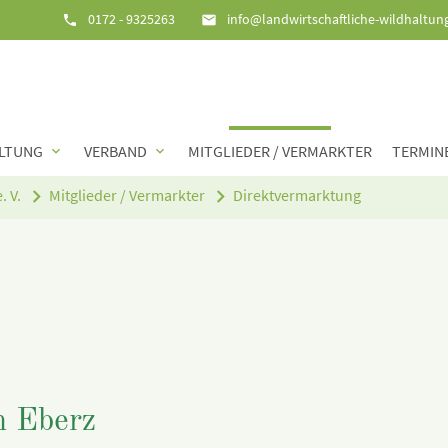
0172 - 9325263
info@landwirtschaftliche-wildhaltun
phone
email
LTUNG
VERBAND
MITGLIEDER / VERMARKTER
TERMIN
expand_more
expand_more
. V.
Mitglieder / Vermarkter
Direktvermarktung
on Eberz