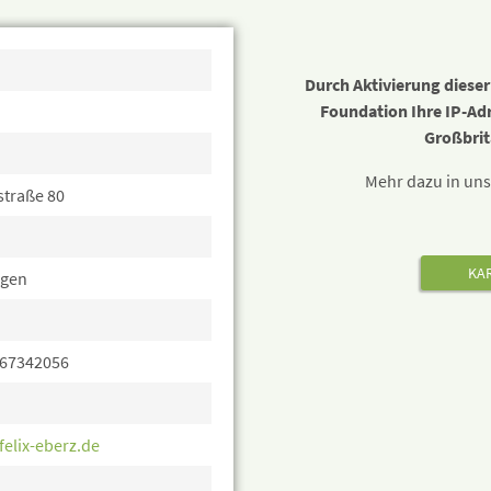
Durch Aktivierung diese
Foundation Ihre IP-Ad
Großbrit
Mehr dazu in un
straße 80
KAR
ngen
 67342056
elix-eberz.de