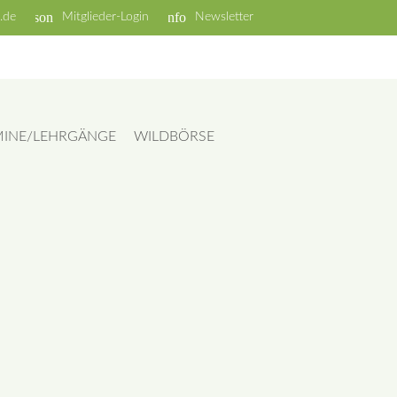
person
info
.de
Mitglieder-Login
Newsletter
MINE/LEHRGÄNGE
WILDBÖRSE