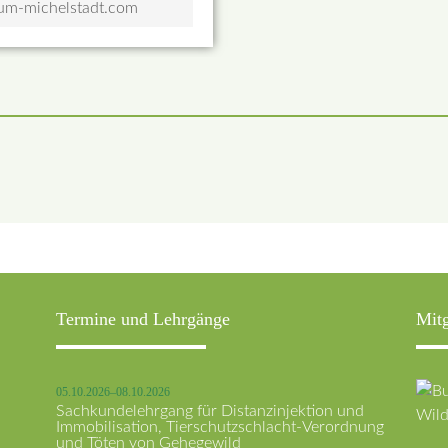
m-michelstadt.com
Termine und Lehrgänge
Mitg
05.10.2026–08.10.2026
Sachkundelehrgang für Distanzinjektion und
Immobilisation, Tierschutzschlacht-Verordnung
und Töten von Gehegewild