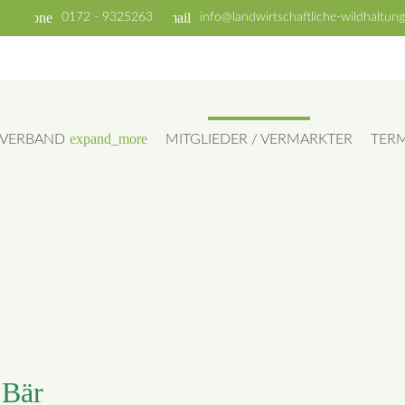
phone
email
0172 - 9325263
info@landwirtschaftliche-wildhaltung
expand_more
VERBAND
MITGLIEDER / VERMARKTER
TER
 Bär