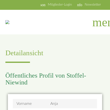
person
info
Mitglieder-Login
Newsletter
me
Detailansicht
Öffentliches Profil von Stoffel-
Niewind
Vorname
Anja